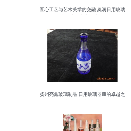
匠心工艺与艺术美学的交融 奥润日用玻璃
制品之压制花瓶赏析
扬州亮鑫玻璃制品 日用玻璃器皿的卓越之
选，尤其玻璃酒瓶