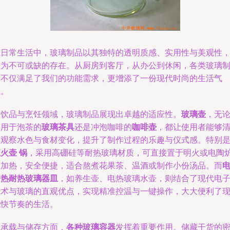
在日常生活中，玻璃制品以其独特的透明质感、实用性与美观性
成为不可或缺的存在。从厨房到客厅，从办公到休闲，各类玻璃
品不仅满足了我们的功能需求，更增添了一份现代时尚的生活气
息。
在饮品与烹饪领域，玻璃制品展现出卓越的适应性。
玻璃壶
，无
是用于泡茶的
玻璃茶具
还是冲泡咖啡的
咖啡壶
，都让使用者能够
晰观察水色与食材变化，提升了制作过程的乐趣与仪式感。特别
火壶 锅
，采用高硼硅等耐热玻璃材质，可直接置于明火或电陶
上加热，安全便捷，适合熬煮花果茶、温酒或制作小份汤品。而
加热耐热玻璃器皿
，如养生壶、电热玻璃水壶，则结合了现代电
技术与玻璃的直观优点，实现精准控温与一键操作，大大便利了
代快节奏的生活。
在承载与储存方面，
各种玻璃容器
发挥着重要作用。储藏干货的