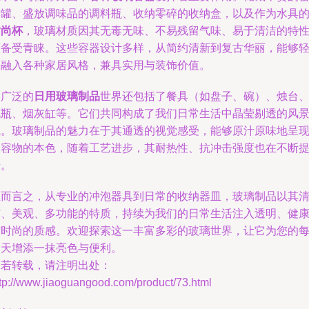
封罐、盛放调味品的调料瓶、收纳零碎的收纳盒，以及作为水具
时尚杯
，玻璃材质因其无毒无味、不易残留气味、易于清洁的特
而备受青睐。这些容器设计多样，从简约清新到复古华丽，能够
松融入各种家居风格，兼具实用与装饰价值。
更广泛的
日用玻璃制品
世界还包括了餐具（如盘子、碗）、烛台
花瓶、烟灰缸等。它们共同构成了我们日常生活中晶莹剔透的风
线。玻璃制品的魅力在于其通透的视觉感受，能够原汁原味地呈
内容物的本色，随着工艺进步，其耐热性、抗冲击强度也在不断
升。
总而言之，从专业的冲泡器具到日常的收纳器皿，玻璃制品以其
洁、美观、多功能的特质，持续为我们的日常生活注入透明、健
与时尚的质感。欢迎探索这一丰富多彩的玻璃世界，让它为您的
一天增添一抹亮色与便利。
如若转载，请注明出处：
tp://www.jiaoguangood.com/product/73.html